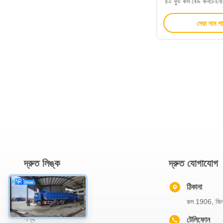
৪০ ফুট কম বেড কনটেইনার 
সেমি ট্রে
সেরা দাম প
দ্রুত লিঙ্ক
দ্রুত যোগাযোগ
বাড়ি
ঠিকানা
রুম 1906, জিনচে
আমাদের সম্বন্ধে
পণ্য
টেলিফোন