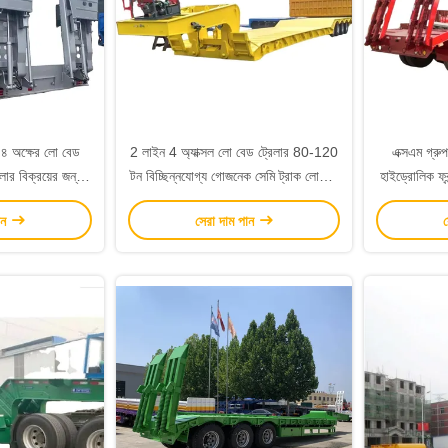
 ৪ অক্ষের লো বেড
2 লাইন 4 অ্যাক্সল লো বেড ট্রেলার 80-120
এক্সএম গ্রু
লার বিক্রয়ের জন্য
টন বিচ্ছিন্নযোগ্য গোজনেক সেমি ট্রাক লোভবয়
হাইড্রোলিক ফ্
িক
ট্রেলার বিক্রয়ের জন্য মালাউই
লোবয় সেমি
ান
সেরা দাম পান
স