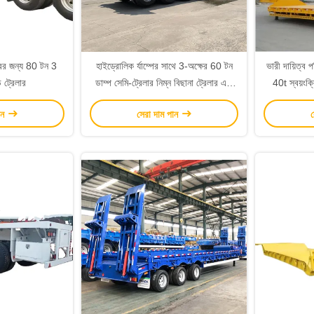
্রির জন্য 80 টন 3
হাইড্রোলিক র্যাম্পের সাথে 3-অক্ষের 60 টন
ভারী দায়িত্ব প
 ট্রেলার
ডাম্প সেমি-ট্রেলার নিম্ন বিছানা ট্রেলার এবং
40t স্বয়ংক্রি
4/5/6 মিমি পুরু গ্রিড প্লেট
ান
সেরা দাম পান
স