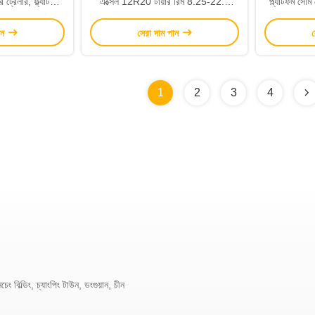
ট্রেলার, ফ্ল্যাটবেড
এক্সেল 12R20 টায়ার রিম 8.25-22.5
প্ল্যাটফর্ম সেম
লার
কাস্টমাইজযোগ্য রঙ
ফুয়া / বিপ
ান
সেরা দাম পান
স
1
2
3
4
ং বিল্ডিং, চ্যাংপিং টাউন, ডংগুয়ান, চীন