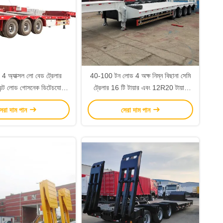
প 4 অ্যাক্সল লো বেড ট্রেলার
40-100 টন লোড 4 অক্ষ নিম্ন বিছানা সেমি
রন্ট লোড গোসনেক ডিটেচযোগ্য
ট্রেলার 16 টি টায়ার এবং 12R20 টায়ার
 ট্রেলার নাইজেরিয়ার জন্য
মডেল JOST কিংপিন বোল্ট বা ঝালাই
েরা দাম পান
সেরা দাম পান