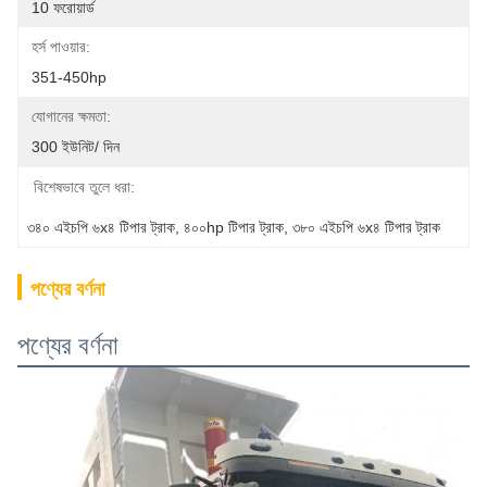
10 ফরোয়ার্ড
হর্স পাওয়ার:
351-450hp
যোগানের ক্ষমতা:
300 ইউনিট/ দিন
বিশেষভাবে তুলে ধরা:
৩৪০ এইচপি ৬x৪ টিপার ট্রাক
, 
৪০০hp টিপার ট্রাক
, 
৩৮০ এইচপি ৬x৪ টিপার ট্রাক
পণ্যের বর্ণনা
পণ্যের বর্ণনা