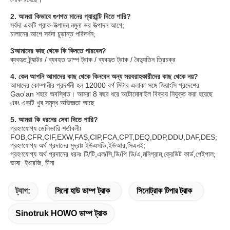
2. আমরা কিভাবে গুণগত মানের গ্যারান্টি দিতে পারি?
সর্বদা একটি প্রাক-উত্পাদন নমুনা ভর উত্পাদন আগে;
চালানের আগে সর্বদা চূড়ান্ত পরিদর্শন;
3আমাদের কাছ থেকে কি কিনতে পারবেন?
ব্যবহৃত ট্র্যাক্টর / ব্যবহৃত ডাম্প ট্রাক / ব্যবহৃত ট্রাক / বৈদ্যুতিন ত্রিচক্র
4. কেন আপনি আমাদের কাছ থেকে কিনবেন অন্য সরবরাহকারীদের কাছ থেকে নয়?
আমাদের কোম্পানীর প্রদর্শনী হল 12000 বর্গ মিটার এলাকা সঙ্গে জিয়াংসি প্রদেশের 
Gao'an শহরে অবস্থিত। আমরা 8 বছর ধরে অটোমোবাইল বিক্রয় নিযুক্ত করা হয়েছে 
এবং একটি খুব সমৃদ্ধ অভিজ্ঞতা আছে
5. আমরা কি ধরনের সেবা দিতে পারি?
গ্রহণযোগ্য ডেলিভারি শর্তাবলীঃ 
FOB,CFR,CIF,EXW,FAS,CIP,FCA,CPT,DEQ,DDP,DDU,DAF,DES;
গ্রহণযোগ্য অর্থ প্রদানের মুদ্রাঃ ইউএসডি,ইউআর,সিএনই;
গ্রহণযোগ্য অর্থ প্রদানের ধরনঃ টি/টি,এল/সি,ডি/পি ডি/এ,মনিগ্রাম,ক্রেডিট কার্ড,পেইপাল;
ভাষা: ইংরেজি, চীনা
ট্যাগ:
সিনো হাউ ডাম্প ট্রাক
সিনোট্রাক টিপার ট্রাক
Sinotruk HOWO ডাম্প ট্রাক