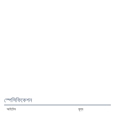
স্পেসিফিকেশন
আইটেম
মূল্য