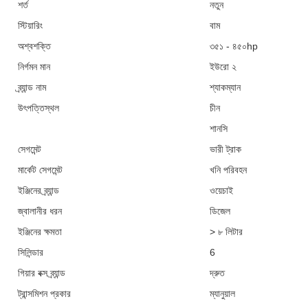
শর্ত
নতুন
স্টিয়ারিং
বাম
অশ্বশক্তি
৩৫১ - ৪৫০hp
নির্গমন মান
ইউরো ২
ব্র্যান্ড নাম
শ্যাকম্যান
উৎপত্তিস্থল
চীন
শানসি
সেগমেন্ট
ভারী ট্রাক
মার্কেট সেগমেন্ট
খনি পরিবহন
ইঞ্জিনের ব্র্যান্ড
ওয়েচাই
জ্বালানীর ধরন
ডিজেল
ইঞ্জিনের ক্ষমতা
> ৮ লিটার
সিলিন্ডার
6
গিয়ার বক্স ব্র্যান্ড
দ্রুত
ট্রান্সমিশন প্রকার
ম্যানুয়াল