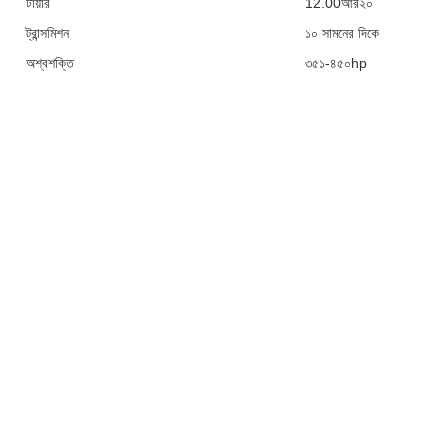
টায়ার
12.00আর২০
ট্রান্সমিশন
১০ সামনের দিকে
অশ্বশক্তি
৩৫১-৪৫০hp