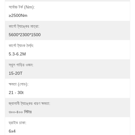
সর্বোচ্চ টর্ক (Nm):
≥2500Nm
কার্গো ট্যাঙ্কের মাত্রা:
5600*2300*1500
কার্গো ট্যাংক দৈর্ঘ্য:
5.3-6.2M
স্থূল গাড়ির ওজন:
15-20T
ক্ষমতা (লোড):
21 - 30t
জ্বালানী ট্যাঙ্কের ধারণ ক্ষমতা:
৩০০-৪০০ লিটার
ড্রাইভ চাকা:
6x4