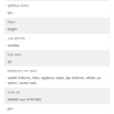
মাল্টিমিডিয়া সিস্টেম:
হ্যাঁ।
উইন্ডো:
ম্যানুয়াল
এয়ার কন্ডিশনার:
স্বয়ংক্রিয়
টায়ার নম্বর:
10
বিক্রয়োত্তর সেবা প্রদান:
অনসাইট ইনস্টলেশন, ভিডিও প্রযুক্তিগত সহায়তা, ফিল্ড ইনস্টলেশন, কমিশনিং এবং 
প্রশিক্ষণ, অনলাইন সমর্থন
পণ্যের নাম:
শ্যাকম্যান ৬x৪ ডাম্পার ট্রাক
ব্র্যান্ড: