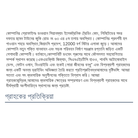
কোম্পানির প্রোফাইলঃ ডংগুয়ান সিয়ানম্যাং ইলেকট্রনিক ট্রেডিং কোং, লিমিটেডের সদর 
দফতর হুমেন টাউনের জুকি রোড নং ৬৩ এর ৫ম তলায় অবস্থিত। কোম্পানির প্রদর্শনী হল 
গাওয়ান শহরে অবস্থিত,জিয়াংসি প্রদেশ, 12000 বর্গ মিটার এলাকা জুড়ে। আমাদের 
কোম্পানি নতুন শক্তি যানবাহন এবং সড়ক পরিবহন নির্মাণ সরঞ্জাম রপ্তানি জড়িত একটি 
পেশাদারী কোম্পানী। বর্তমানে,কোম্পানিটি ডংফেং গ্রুপের সাথে কৌশলগত সহযোগিতার 
সম্পর্ক স্থাপন করেছে।এফএডব্লিউ জিফ্যাং, সিএনএইচটিসি হাওও, শানসি অটোমোবাইল 
ডেলং, ফোটন ওমান, বিওয়াইডি এবং হংকই।সারা জীবনের বন্ধু" এবং বিশ্বব্যাপী গ্রাহকদের 
জন্য একটি অনন্য ড্রাইভিং অভিজ্ঞতা তৈরি করতে প্রতিশ্রুতিবদ্ধআমাদের দৃষ্টিভঙ্গি: আমরা 
সততা এবং সৎ ব্যবসায়িক অনুশীলনের শক্তিতে বিশ্বাস করি। আমরা 
গ্রাহককেন্দ্রিক,আমাদের ব্যবসায়িক ক্ষেত্রের সম্প্রসারণ এবং বিশ্বব্যাপী গ্রাহকদের সাথে 
দীর্ঘস্থায়ী অংশীদারিত্ব স্থাপনের জন্য প্রচেষ্টা.
গ্রাহকের প্রতিক্রিয়া