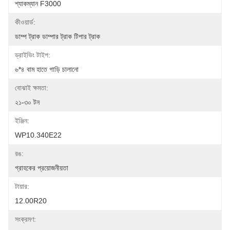
শ্যাকম্যান F3000
কীওয়ার্ড:
ডাম্প ট্রাক ডাম্পার ট্রাক টিপার ট্রাক
ড্রাইভিং টাইপ:
৬*৪ বাম হাতে গাড়ি চালানো
বোঝাই ক্ষমতা:
২১-৩০ টন
ইঞ্জিন:
WP10.340E22
রঙ:
গ্রাহকের প্রয়োজনীয়তা
টায়ার:
12.00R20
সংক্রমণ: