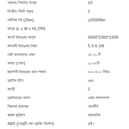
সামনের শিফটের সংখ্যা
10
বিপরীত শিফট নম্বর
2
সর্বাধিক টর্ক ((Nm)
≥2500Nm
মাত্রা (L x W x H) (মিমি)
কার্গো ট্যাঙ্কের মাত্রা
5600*2300*1500
মালবাহী ট্যাঙ্কের দৈর্ঘ্য
5.3-6.2M
মোট যানবাহনের ওজন
১৫-২০ টি
ক্ষমতা (লোড)
২১-৩০টি
জ্বালানী ট্যাঙ্কের ধারণ ক্ষমতা
৩০০-৪০০ লিটার
ড্রাইভ হুইল
৬x৪
যাত্রী
2
ড্রাইভারের আসন
এয়ার সাসপেনশন
পিছনের ক্যামেরা
কোনটিই
ক্রুজ কন্ট্রোল
স্বাভাবিক
ABS ((অ্যান্টি-লক ব্রেকিং সিস্টেম)
হ্যাঁ।