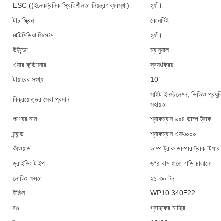
ESC ((ইলেকট্রনিক স্থিতিশীলতা নিয়ন্ত্রণ ব্যবস্থা)
হ্যাঁ।
টাচ স্ক্রিন
কোনটিই
মাল্টিমিডিয়া সিস্টেম
হ্যাঁ।
উইন্ডো
ম্যানুয়াল
এয়ার কন্ডিশনার
স্বয়ংক্রিয়
টায়ারের সংখ্যা
10
সাইট ইনস্টলেশন, ভিডিও প্রযুক
বিক্রয়োত্তর সেবা প্রদান
সহায়তা
পণ্যের নাম
শ্যাকম্যান ৬x৪ ডাম্প ট্রাক
ব্র্যান্ড
শ্যাকম্যান এফ৩০০০
কীওয়ার্ড
ডাম্প ট্রাক ডাম্পার ট্রাক টিপার
ড্রাইভিং টাইপ
৬*৪ বাম হাতে গাড়ি চালানো
লোডিং ক্ষমতা
২১-৩০ টন
ইঞ্জিন
WP10.340E22
রঙ
গ্রাহকের চাহিদা