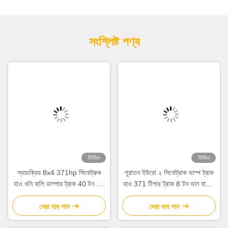
সংশ্লিষ্ট পণ্য
ভিডিও
ভিডিও
স্বয়ংক্রিয় 8x4 371hp সিনোট্রুক
পুরাতন ইউরো ২ সিনোট্রাক ডাম্প ট্রাক
হাও খনি বালি ডাম্পার ট্রাক 40 টন 60
হাও 371 টিপার ট্রাক 8 টন ডান হাতের
টন আফ্রিকায়
ড্রাইভ
সেরা দাম পান
সেরা দাম পান