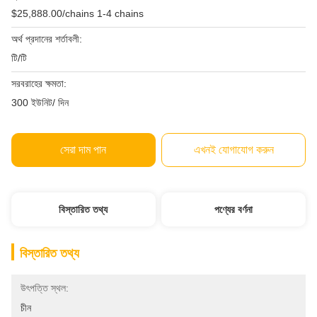
$25,888.00/chains 1-4 chains
অর্থ প্রদানের শর্তাবলী:
টি/টি
সরবরাহের ক্ষমতা:
300 ইউনিট/ দিন
সেরা দাম পান
এখনই যোগাযোগ করুন
বিস্তারিত তথ্য
পণ্যের বর্ণনা
বিস্তারিত তথ্য
উৎপত্তি স্থল:
চীন