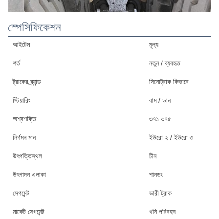
স্পেসিফিকেশন
আইটেম
মূল্য
শর্ত
নতুন / ব্যবহৃত
ট্রাকের ব্র্যান্ড
সিনোট্রাক কিভাবে
স্টিয়ারিং
বাম / ডান
অশ্বশক্তি
৩৭১ ৩৭৫
নির্গমন মান
ইউরো ২ / ইউরো ৩
উৎপত্তিস্থল
চীন
উৎপাদন এলাকা
শানডং
সেগমেন্ট
ভারী ট্রাক
মার্কেট সেগমেন্ট
খনি পরিবহন