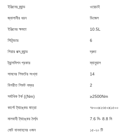
ইঞ্জিনের ব্র্যান্ড
ওয়েচাই
জ্বালানীর ধরন
ডিজেল
ইঞ্জিনের ক্ষমতা
10.5L
সিলিন্ডার
6
গিয়ার বক্স ব্র্যান্ড
দ্রুত
ট্রান্সমিশন প্রকার
ম্যানুয়াল
সামনের শিফটের সংখ্যা
14
বিপরীত শিফট নম্বর
2
সর্বাধিক টর্ক ((Nm)
≥2500Nm
কার্গো ট্যাঙ্কের মাত্রা
৭৮০০x২৩৫০x১৫০০
মালবাহী ট্যাঙ্কের দৈর্ঘ্য
7.6 মি- 8.8 মি
মোট যানবাহনের ওজন
১৫-২০ টি