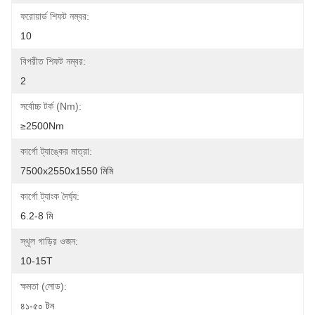
ফরোয়ার্ড শিফট নম্বর:
10
বিপরীত শিফট নম্বর:
2
সর্বোচ্চ টর্ক (Nm):
≥2500Nm
কার্গো ট্যাঙ্কের মাত্রা:
7500x2550x1550 মিমি
কার্গো ট্যাংক দৈর্ঘ্য:
6.2-8 মি
স্থূল গাড়ির ওজন:
10-15T
ক্ষমতা (লোড):
৪১-৫০ টন