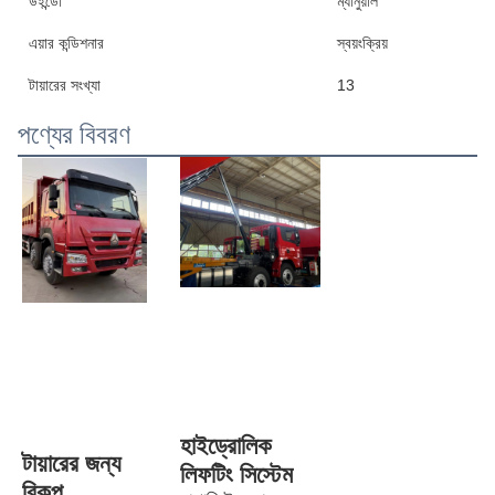
উইন্ডো
ম্যানুয়াল
এয়ার কন্ডিশনার
স্বয়ংক্রিয়
টায়ারের সংখ্যা
13
পণ্যের বিবরণ
হাইড্রোলিক 
টায়ারের জন্য 
লিফটিং সিস্টেম
বিকল্প