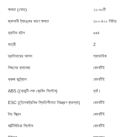
ক্ষমতা (লোড)
২১-৩০টি
জ্বালানী ট্যাঙ্কের ধারণ ক্ষমতা
৩০০-৪০০ লিটার
ড্রাইভ হুইল
৬x৪
যাত্রী
2
ড্রাইভারের আসন
স্বাভাবিক
পিছনের ক্যামেরা
কোনটিই
ক্রুজ কন্ট্রোল
কোনটিই
ABS ((অ্যান্টি-লক ব্রেকিং সিস্টেম)
হ্যাঁ।
ESC ((ইলেকট্রনিক স্থিতিশীলতা নিয়ন্ত্রণ ব্যবস্থা)
কোনটিই
টাচ স্ক্রিন
কোনটিই
মাল্টিমিডিয়া সিস্টেম
কোনটিই