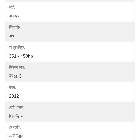
শর্ত:
ব্যবহৃত
স্টিয়ারিং:
বাম
অশ্বশক্তি:
351 - 450hp
নির্গমন মান:
ইউরো 3
বছর:
2012
তৈরি করুন:
সিনোট্রাক
সেগমেন্ট:
ভারী ট্রাক