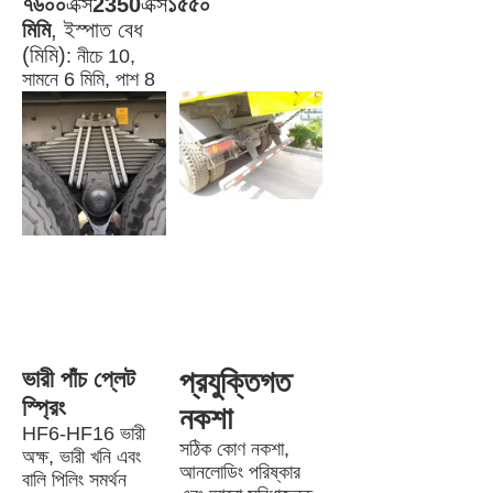
৭৬০০
এক্স
2350
এক্স
১৫৫০ 
মিমি
, ইস্পাত বেধ 
(মিমি)
: নীচে 10, 
সামনে 6 মিমি, পাশ 8
ভারী পাঁচ প্লেট 
প্রযুক্তিগত 
স্প্রিং
নকশা
HF6-HF16 ভারী 
সঠিক কোণ নকশা, 
অক্ষ, ভারী খনি এবং 
আনলোডিং পরিষ্কার 
বালি পিলিং সমর্থন 