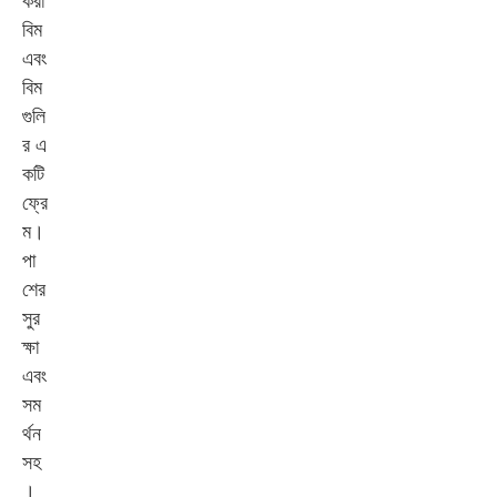
করা
বিম
এবং
বিম
গুলি
র এ
কটি
ফ্রে
ম।
পা
শের
সুর
ক্ষা
এবং
সম
র্থন
সহ
।