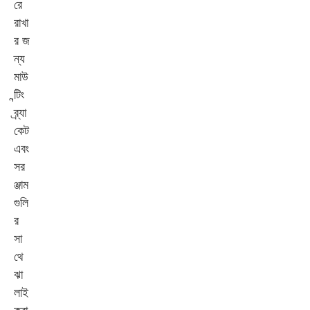
রে
রাখা
র জ
ন্য
মাউ
ন্টিং
ব্র্যা
কেট
এবং
সর
ঞ্জাম
গুলি
র
সা
থে
ঝা
লাই