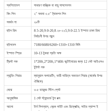
স্থগিতাদেশ
সাধারণ যান্ত্রিক বা বায়ু সাসপেনশন
কিং পিন
২" অথবা ৩.৫" ট্যাকশন পিন
সমর্থন পা
২৮টি
হুইল রিম
8.5-20,9.0-20,8.২৮-২২5,9.0-22.5 ইস্পাত চাকা রিম/
নির্বাচনী উপর পছন্দ
হুইলবেস
7180/6680/6260+1310+1310 মিমি
ইস্পাত স্প্রিং
10-13 টুকরা প্রতি অক্ষ
ট্রিস্ট লক
1*20ft,2*20ft,1*40ft কন্টেইনারের জন্য 12 সেট আইএসও
টুইস্ট লক
ল্যান্ডিং গিয়ার
ম্যানুয়াল অপারেটিং, ভারী দায়িত্ব অবতরণ গিয়ার (মার্কের উপর
ঐচ্ছিক)
মেঝে
৩-৫ ডায়মন্ড স্টিল প্লেট
আনুষাঙ্গিক
1 সেট স্ট্যান্ডার্ড টুল বক্স
আলো
টার্ন সিগন্যাল, ব্রেক লাইট এবং রিফ্লেক্টর, সাইড ল্যাম্প ই