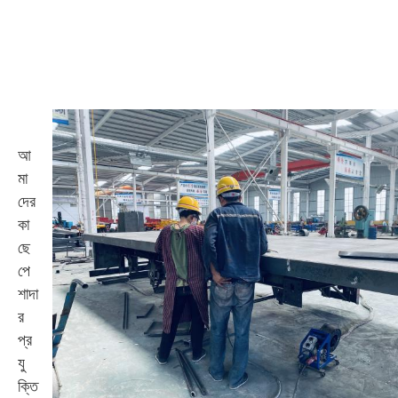
আ
মা
দের
কা
ছে
পে
শাদা
র
প্র
যু
ক্তি