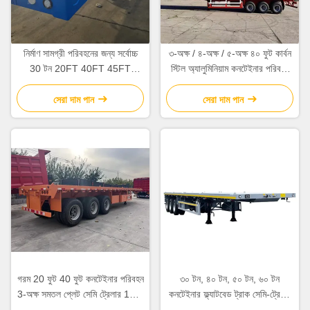
নির্মাণ সামগ্রী পরিবহনের জন্য সর্বোচ্চ
৩-অক্ষ / ৪-অক্ষ / ৫-অক্ষ ৪০ ফুট কার্বন
30 টন 20FT 40FT 45FT
স্টিল অ্যালুমিনিয়াম কনটেইনার পরিবহন
কনটেইনার ফ্ল্যাটবেড ট্রাক
ফ্ল্যাট প্লেট সেমি-ট্রেলার মূল টায়ার
(12R20)
সেরা দাম পান
সেরা দাম পান
গরম 20 ফুট 40 ফুট কনটেইনার পরিবহন
৩০ টন, ৪০ টন, ৫০ টন, ৬০ টন
3-অক্ষ সমতল প্লেট সেমি ট্রেলার 12.5
কনটেইনার ফ্ল্যাটবেড ট্রাক সেমি-ট্রেলার
* 2.5 * 1.55m 12r22.5
যন্ত্রপাতি ও সরঞ্জাম পরিবহন নির্মাণ