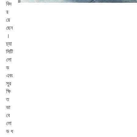
বিদ
র
য়ে
ছেন
।
চ্যা
সিটি
লো
ড
এবং
সুর
ক্ষি
ত
ভা
বে
লো
ড ধ