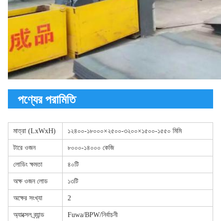
পণ্যের পরামিতি
মাত্রা (LxWxH)
১২৪০০-১৮০০০×২৫০০-৩২০০×১৫০০-১৫৫০ মিমি
টারে ওজন
৮০০০-১৪০০০ কেজি
লোডিং ক্ষমতা
৪০টি
অক্ষ ওজন লোড
১৩টি
অক্ষের সংখ্যা
2
অ্যাক্সেল ব্র্যান্ড
Fuwa/BPW/নির্বাচনী