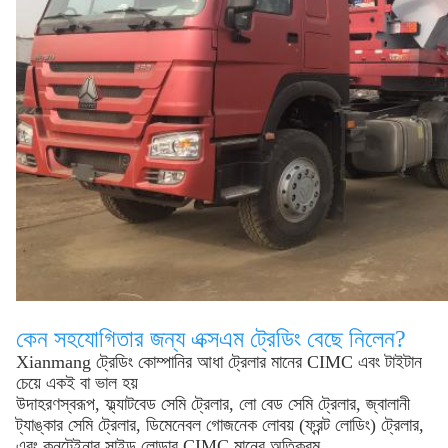
কেন সহযোগিতার জন্য এক্সএম ট্রেডিং বেছে নিলেন?
Xianmang ট্রেডিং কোম্পানির আধা ট্রেলার মানের CIMC এবং টাইটান
চেয়ে একই বা ভাল হয়
উদাহরণস্বরূপ, ফ্ল্যাটবেড সেমি ট্রেলার, লো বেড সেমি ট্রেলার, জ্বালানী
ট্যাঙ্কার সেমি ট্রেলার, ডিমেনেবল গোজনেক লোবয় (ফ্রন্ট লোডিং) ট্রেলার,
এবং কনটেইনার সাইড লোডার CIMC মানের অতিক্রম.