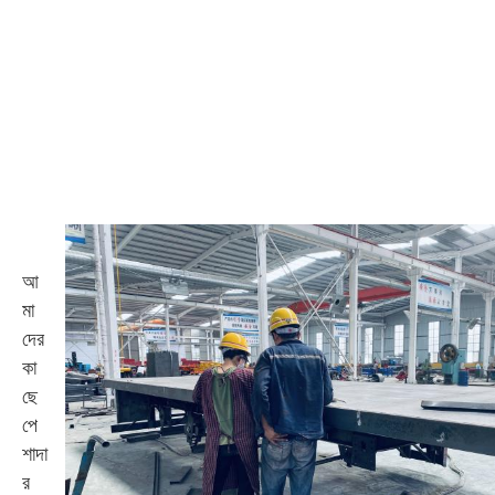
আ
মা
দের
কা
ছে
পে
শাদা
র