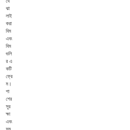
থে
ঝা
লাই
করা
বিম
এবং
বিম
গুলি
র এ
কটি
ফ্রে
ম।
পা
শের
সুর
ক্ষা
এবং
সম