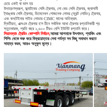
চেয়ে একই বা ভাল হয়
উদাহরণস্বরূপ, ফ্ল্যাটবেড সেমি ট্রেলার, লো বেড সেমি ট্রেলার, জ্বালানী
ট্যাঙ্কার সেমি ট্রেলার, ডিমেনেবল গোজনেক লোবয় (ফ্রন্ট লোডিং) ট্রেলার,
এবং কনটেইনার সাইড লোডার CIMC মানের অতিক্রম.
দ্বিতীয়ত, এক্সএম ট্রেলার হ'ল চীনে সর্বাধিক আধা ট্রেলার রপ্তানিকারী প্র
স্তুতকারক, প্রতি বছর ২,৬০০ টিরও বেশি ইউনিট রপ্তানি করে।
সিয়ানম্যাং ট্রেডিং কোম্পানি নির্বাচন,
আমরা আপনাকে উৎপাদন, প্যাকিং এবং
শিপিং থেকে শুরু করে বিক্রয়োত্তর সেবা পর্যন্ত সব কিছু সমাধান করতে
সাহায্য করব, আরও অনুকূল মূল্যে।