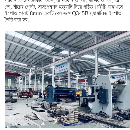
প্রধান লোড বহনকারী অংশ, যা প্রধান আলো, পাশের আলো, আ
লো, নীচের প্লেট, সাসপেনশন ইত্যাদি নিয়ে গঠিত।মরীচি মাঝখানে
ইস্পাত প্লেট 8mm একটি বেধ সঙ্গে Q345B ম্যাঙ্গানিজ ইস্পাত
তৈরি করা হয়.