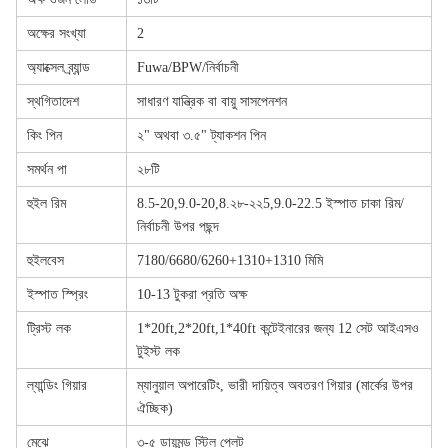
অক্ষের সংখ্যা
2
অ্যাক্সেল ব্র্যান্ড
Fuwa/BPW/নির্বাচনী
স্থগিতাদেশ
সাধারণ যান্ত্রিক বা বায়ু সাসপেনশন
কিং পিন
২" অথবা ৩.৫" ট্যাকশন পিন
সমর্থন পা
২৮টি
হুইল রিম
8.5-20,9.0-20,8.২৮-২২5,9.0-22.5 ইস্পাত চাকা রিম/
নির্বাচনী উপর পছন্দ
হুইলবেস
7180/6680/6260+1310+1310 মিমি
ইস্পাত স্প্রিং
10-13 টুকরা প্রতি অক্ষ
ট্রিস্ট লক
1*20ft,2*20ft,1*40ft কন্টেইনারের জন্য 12 সেট আইএসও
টুইস্ট লক
ল্যান্ডিং গিয়ার
ম্যানুয়াল অপারেটিং, ভারী দায়িত্ব অবতরণ গিয়ার (মার্কের উপর
ঐচ্ছিক)
মেঝে
৩-৫ ডায়মন্ড স্টিল প্লেট