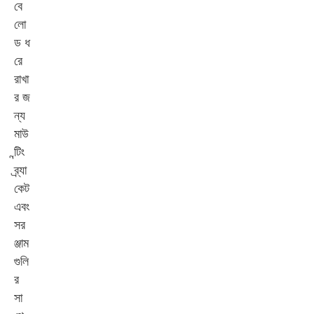
বে
লো
ড ধ
রে
রাখা
র জ
ন্য
মাউ
ন্টিং
ব্র্যা
কেট
এবং
সর
ঞ্জাম
গুলি
র
সা