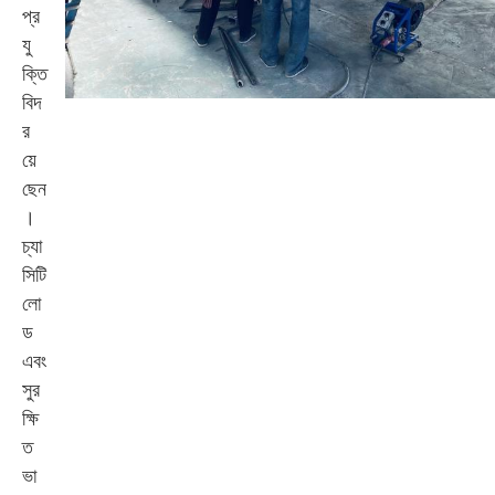
প্র
যু
ক্তি
বিদ
র
য়ে
ছেন
।
চ্যা
সিটি
লো
ড
এবং
সুর
ক্ষি
ত
ভা