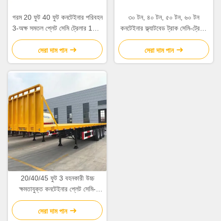
গরম 20 ফুট 40 ফুট কনটেইনার পরিবহন
৩০ টন, ৪০ টন, ৫০ টন, ৬০ টন
3-অক্ষ সমতল প্লেট সেমি ট্রেলার 12.5
কনটেইনার ফ্ল্যাটবেড ট্রাক সেমি-ট্রেলার
* 2.5 * 1.55m 12r22.5
যন্ত্রপাতি ও সরঞ্জাম পরিবহন নির্মাণ
কাস্টমাইজড
সামগ্রী
সেরা দাম পান
সেরা দাম পান
20/40/45 ফুট 3 বহনকারী উচ্চ
ক্ষমতাযুক্ত কনটেইনার প্লেট সেমি-
ট্রেলার সর্বোচ্চ দরকারী লোড 30 টন
জন্য
সেরা দাম পান