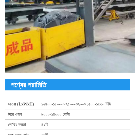
পণ্যের পরামিতি
মাত্রা (LxWxH)
১২৪০০-১৮০০০×২৫০০-৩২০০×১৫০০-১৫৫০ মিমি
টারে ওজন
৮০০০-১৪০০০ কেজি
লোডিং ক্ষমতা
৪০টি
অক্ষ ওজন লোড
১৩টি