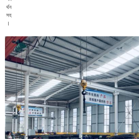
র্থন
সহ
।